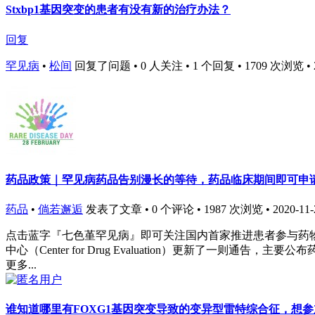
Stxbp1基因突变的患者有没有新的治疗办法？
回复
罕见病
•
松间
回复了问题 • 0 人关注 • 1 个回复 • 1709 次浏览 • 202
药品政策｜罕见病药品告别漫长的等待，药品临床期间即可申
药品
•
倘若邂逅
发表了文章 • 0 个评论 • 1987 次浏览 • 2020-11-2
点击蓝字『七色堇罕见病』即可关注国内首家推进患者参与药物
中心（Center for Drug Evaluation）更新了一则通告，主要公布药审.
更多...
谁知道哪里有FOXG1基因突变导致的变异型雷特综合征，想