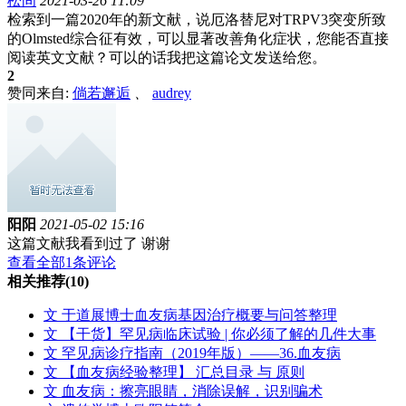
松间
2021-03-26 11:09
检索到一篇2020年的新文献，说厄洛替尼对TRPV3突变所致
的Olmsted综合征有效，可以显著改善角化症状，您能否直接
阅读英文文献？可以的话我把这篇论文发送给您。
2
赞同来自:
倘若邂逅
、
audrey
阳阳
2021-05-02 15:16
这篇文献我看到过了 谢谢
查看全部1条评论
相关推荐
(10)
文
于道展博士血友病基因治疗概要与问答整理
文
【干货】罕见病临床试验 | 你必须了解的几件大事
文
罕见病诊疗指南（2019年版）——36.血友病
文
【血友病经验整理】 汇总目录 与 原则
文
血友病：擦亮眼睛，消除误解，识别骗术