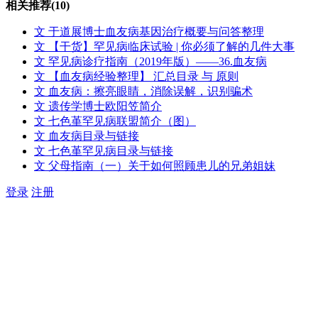
相关推荐
(10)
文
于道展博士血友病基因治疗概要与问答整理
文
【干货】罕见病临床试验 | 你必须了解的几件大事
文
罕见病诊疗指南（2019年版）——36.血友病
文
【血友病经验整理】 汇总目录 与 原则
文
血友病：擦亮眼睛，消除误解，识别骗术
文
遗传学博士欧阳笠简介
文
七色堇罕见病联盟简介（图）
文
血友病目录与链接
文
七色堇罕见病目录与链接
文
父母指南（一）关于如何照顾患儿的兄弟姐妹
登录
注册