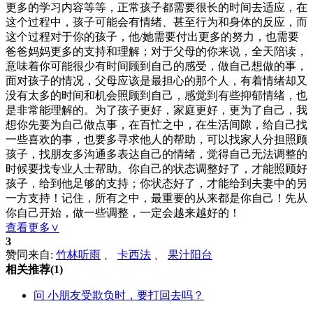
更多的学习内容等等，正常孩子都需要很长的时间去适应，在
这个过程中，孩子可能会有情绪、甚至行为和身体的反应，而
这个过程对于你的孩子，他/她需要付出更多的努力，也需要
爸爸妈妈更多的支持和理解；对于父母的你来说，全天陪读，
意味着你可能很少有时间顾到自己的感受，做自己想做的事，
面对孩子的情况，父母应该是最担心的那个人，有着情绪却又
没有太多的时间和机会照顾到自己，感觉到有些抑郁情绪，也
是非常能理解的。为了孩子更好，家庭更好，更为了自己，我
想你先要为自己做点事，在百忙之中，在生活间隙，给自己找
一些喜欢的事，也要多寻求他人的帮助，可以找家人分担照顾
孩子，找朋友多沟通多表达自己的情绪，觉得自己无法调整的
时候要找专业人士帮助。你自己的状态调整好了，才能照顾好
孩子，给到他足够的支持；你状态好了，才能给到夫妻中的另
一方支持！记住，所有之中，最重要的从来都是你自己！先从
你自己开始，做一些调整，一定会越来越好的！
查看更多∨
3
赞同来自:
竹林听雨
、
卡西法
、
果汁阳台
相关推荐
(1)
问
小朋友受欺负时，要打回去吗？