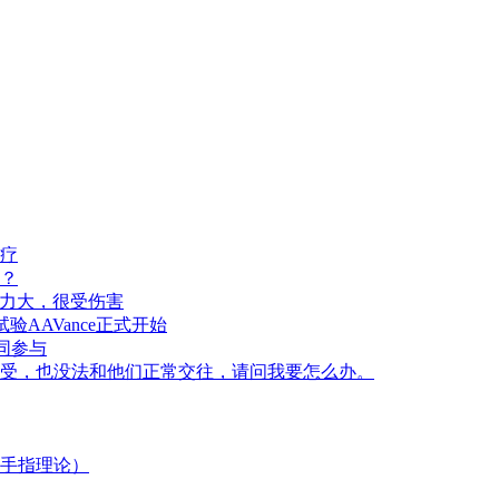
疗
？
压力大，很受伤害
试验AAVance正式开始
同参与
受，也没法和他们正常交往，请问我要怎么办。
的手指理论）