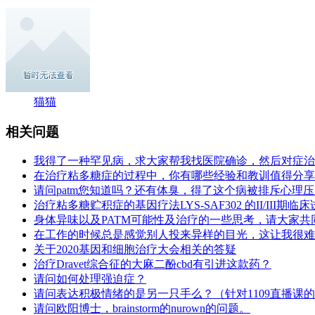
猫猫
相关问题
我得了一种罕见病，求大家帮我找医院确诊，然后对症治
在治疗粘多糖症的过程中，你有哪些经验和教训值得分享
请问patm您知道吗？还有体臭，得了这个病被排斥心理
治疗粘多糖贮积症的基因疗法LYS-SAF302 的II/III期临床
身体异味以及PATM可能性及治疗的一些思考，请大家共
在工作的时候总是感觉别人投来异样的目光，这让我很难
关于2020基因和细胞治疗大会相关的答疑
治疗Dravet综合征的大麻二酚cbd有引进这款药？
请问如何处理强迫症？
请问表达积极情绪的是另一只手么？（针对1109直播课
请问欧阳博士，brainstorm的nurown的问题。