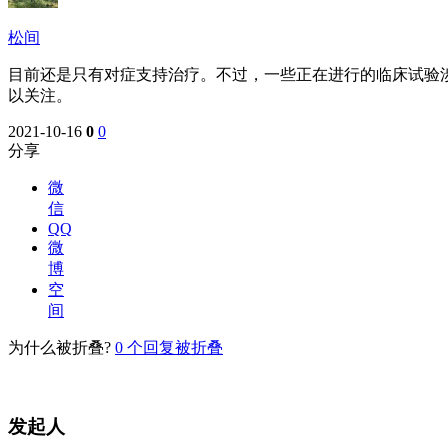
松间
目前还是只有对症支持治疗。不过，一些正在进行的临床试验
以关注。
2021-10-16
0
0
分享
微
信
QQ
微
博
空
间
为什么被折叠?
0
个回复被折叠
发起人