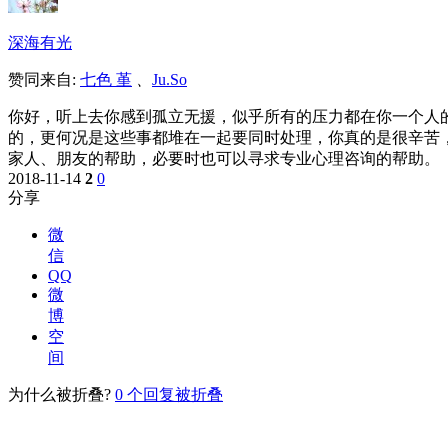
深海有光
赞同来自:
七色 堇
、
Ju.So
你好，听上去你感到孤立无援，似乎所有的压力都在你一个人
的，更何况是这些事都堆在一起要同时处理，你真的是很辛苦
家人、朋友的帮助，必要时也可以寻求专业心理咨询的帮助。
2018-11-14
2
0
分享
微
信
QQ
微
博
空
间
为什么被折叠?
0
个回复被折叠