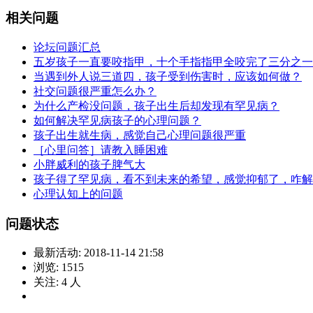
相关问题
论坛问题汇总
五岁孩子一直要咬指甲，十个手指指甲全咬完了三分之一
当遇到外人说三道四，孩子受到伤害时，应该如何做？
社交问题很严重怎么办？
为什么产检没问题，孩子出生后却发现有罕见病？
如何解决罕见病孩子的心理问题？
孩子出生就生病，感觉自己心理问题很严重
［心里问答］请教入睡困难
小胖威利的孩子脾气大
孩子得了罕见病，看不到未来的希望，感觉抑郁了，咋解
心理认知上的问题
问题状态
最新活动:
2018-11-14 21:58
浏览:
1515
关注:
4
人